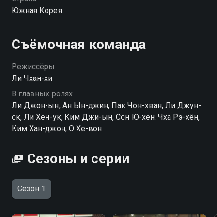
Посмотреть онлайн 1 сезон сериала Незнакомцы из
Южная Корея
ада вы можете совершенно бесплатно в хорошем
HD качестве на hophop.tv
Съёмочная команда
Режиссёры
Ли Чхан-хи
В главных ролях
Ли Джон-ын, Ан Ын-джин, Пак Чон-хван, Ли Джун-
ок, Ли Хён-ук, Ким Джи-ын, Сон Ю-хён, Чха Рэ-хён,
Ким Хан-джон, О Хе-вон
Сезоны и серии
Сезон 1