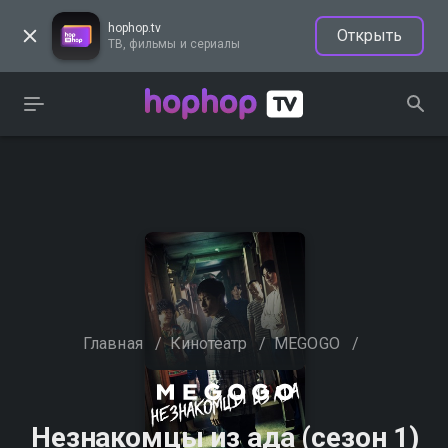
hophop.tv
Открыть
ТВ, фильмы и сериалы
Главная
/
Кинотеатр
/
MEGOGO
/
Незнакомцы из ада (сезон 1)