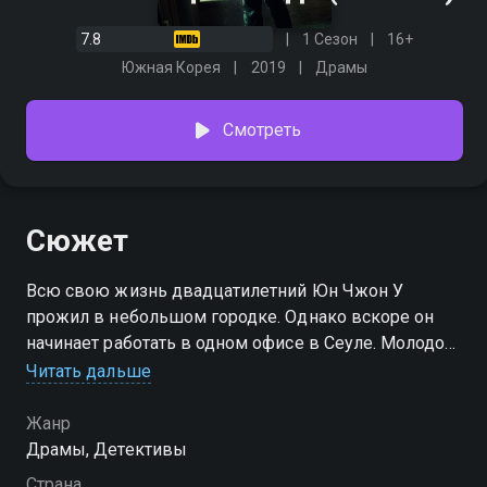
7.8
1 Сезон
16+
Южная Корея
2019
Драмы
Смотреть
Сюжет
Всю свою жизнь двадцатилетний Юн Чжон У
прожил в небольшом городке. Однако вскоре он
начинает работать в одном офисе в Сеуле. Молодой
мужчина снимает дешевую квартиру, где все
Читать дальше
жильцы пользуются общей ванной и кухней. Ему не
нравятся такие условия, в том числе и люди,
Жанр
кажущиеся ему подозрительными и странными.
Драмы, Детективы
Страна