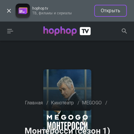
hophop.tv
Открыть
ТВ, фильмы и сериалы
Главная
/
Кинотеатр
/
MEGOGO
/
Монтеросси (сезон 1)