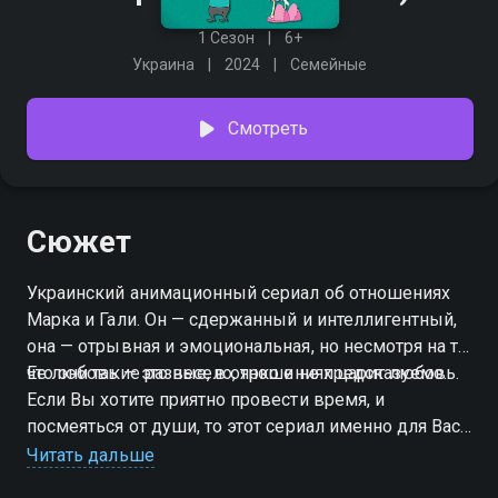
1 Сезон
6+
Украина
2024
Семейные
Смотреть
Сюжет
Украинский анимационный сериал об отношениях
Марка и Гали. Он — сдержанный и интеллигентный,
она — отрывная и эмоциональная, но несмотря на то,
что они такие разные, в отношениях царит любовь.
Ее любовь — это весело, ярко и не предсказуемо.
Если Вы хотите приятно провести время, и
посмеяться от души, то этот сериал именно для Вас.
Читать дальше
Посмотреть онлайн 1 сезон сериала Марк и Галя вы