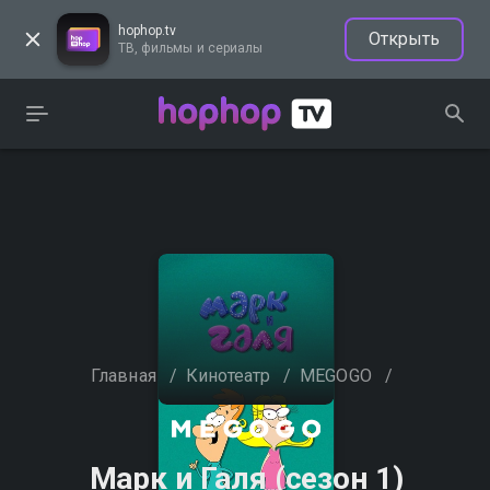
hophop.tv
Открыть
ТВ, фильмы и сериалы
Главная
/
Кинотеатр
/
MEGOGO
/
Марк и Галя (сезон 1)