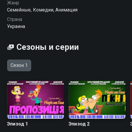
можете совершенно бесплатно в хорошем HD
Жанр
качестве на hophop.tv
Семейные, Комедии, Анимация
Страна
Украина
Сезоны и серии
Сезон 1
Эпизод 1
Эпизод 2