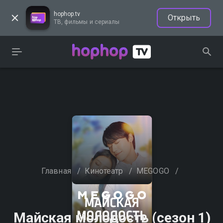
hophop.tv
Открыть
ТВ, фильмы и сериалы
Главная
/
Кинотеатр
/
MEGOGO
/
Майская молодость (сезон 1)