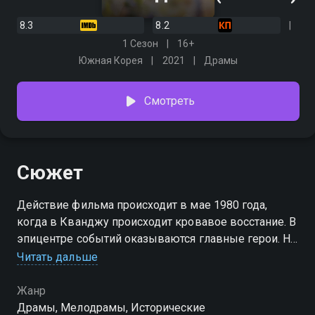
8.3
8.2
1 Сезон
16+
Южная Корея
2021
Драмы
Смотреть
Сюжет
Действие фильма происходит в мае 1980 года,
когда в Кванджу происходит кровавое восстание. В
эпицентре событий оказываются главные герои. На
фоне неспокойной ситуации происходит встреча
Читать дальше
студента медицинского училища и медсестры,
которые постепенно влюбляются друг в друга.
Жанр
Драмы, Мелодрамы, Исторические