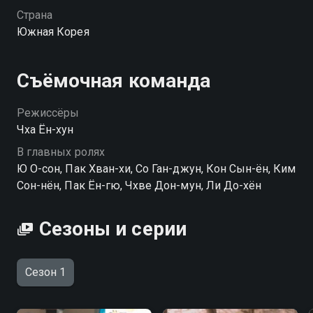
Посмотреть онлайн 1 сезон сериала Майская
Страна
молодость вы можете совершенно бесплатно в
Южная Корея
хорошем HD качестве на hophop.tv
Съёмочная команда
Режиссёры
Чха Ён-хун
В главных ролях
Ю О-сон, Пак Хван-хи, Со Ган-джун, Кон Сын-ён, Ким
Сон-нён, Пак Ён-гю, Чхве Дон-мун, Ли До-хён
Сезоны и серии
Сезон 1