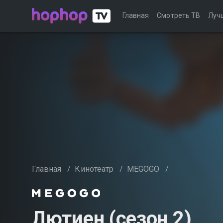
Главная
Смотреть ТВ
Луч
Главная
/
Кинотеатр
/
MEGOGO
/
Лютиен (сезон 2)