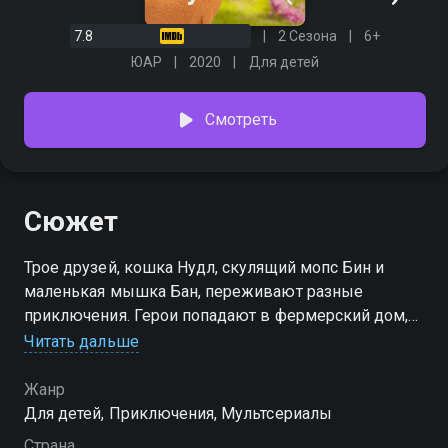
7.8
2 Сезона
6+
ЮАР
2020
Для детей
Смотреть
Сюжет
Трое друзей, кошка Нудл, скулящий мопс Бин и
маленькая мышка Бан, переживают разные
приключения. Герои попадают в фермерский дом,
где есть много интересных тайных помещений и
Читать дальше
секретов. Компания встречает смешных
персонажей, с которыми они постепенно
Жанр
разгадывают тайны фермы.
Для детей, Приключения, Мультсериалы
Страна