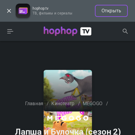
hophop.tv
Открыть
ТВ, фильмы и сериалы
Главная
/
Кинотеатр
/
MEGOGO
/
Лапша и Булочка (сезон 2)