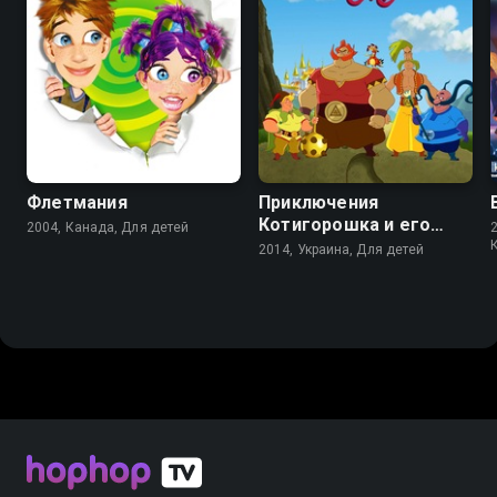
6.8
Флетмания
Приключения
Котигорошка и его
2004, Канада, Для детей
друзей
2014, Украина, Для детей