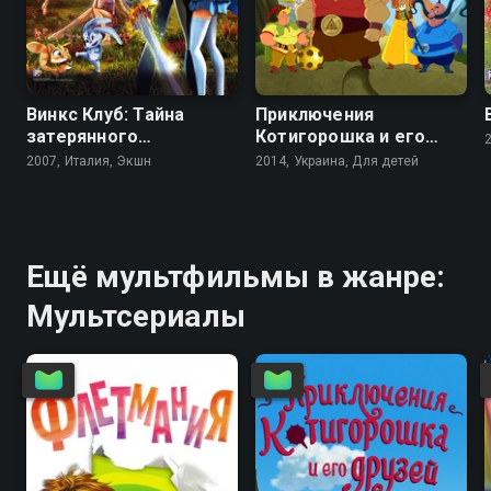
4.4
5.8
Винкс Клуб: Тайна
Приключения
затерянного
Котигорошка и его
королевства
друзей
2007, Италия, Экшн
2014, Украина, Для детей
Ещё мультфильмы в жанре:
Мультсериалы