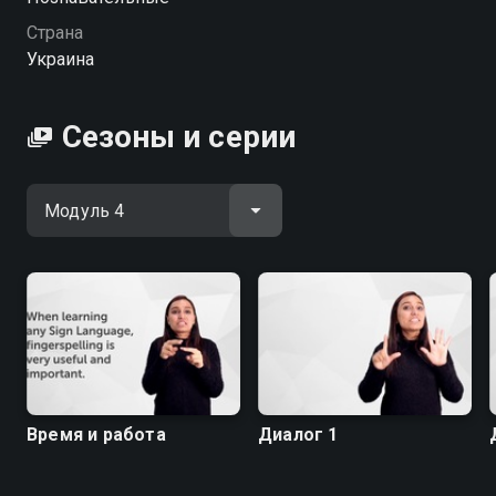
миру.
Страна
Украина
Посмотреть онлайн 4 сезон сериала Курс
международного жеста (на английском) вы можете
совершенно бесплатно в хорошем HD качестве на
Сезоны и серии
hophop.tv
Время и работа
Диалог 1