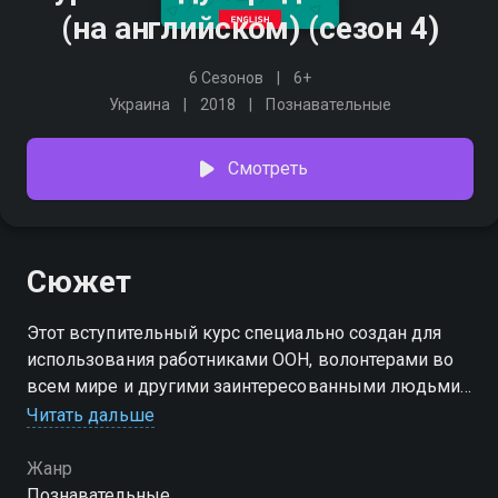
(на английском) (сезон 4)
6 Сезонов
6+
Украина
2018
Познавательные
Смотреть
Сюжет
Этот вступительный курс специально создан для
использования работниками ООН, волонтерами во
всем мире и другими заинтересованными людьми.
Это базовые знания, которые помогут окунуться в
Читать дальше
мир языка жестов. Курс дает возможность на
начальном уровне начать общаться с людьми, у
Жанр
которых имеются проблемы со слухом по всему
Познавательные