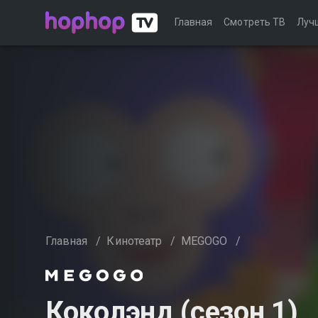
Главная
Смотреть ТВ
Луч
Главная
/
Кинотеатр
/
MEGOGO
/
Коколэнд (сезон 1)