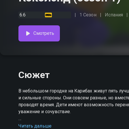
6.6
1 Сезон
Испания
Смотреть
Сюжет
В небольшом городке на Карибах живут пять луч
и сильные стороны. Они совсем разные, но вмест
проводят время. Дети имеют возможность переня
уважение и сочувствие.
Посмотреть онлайн 1 сезон сериала Коколэнд в
Читать дальше