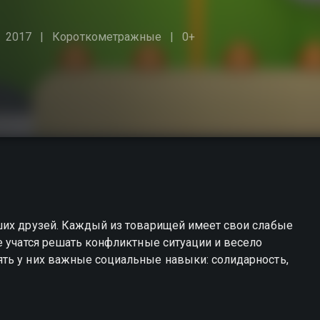
2017
Короткометражные
0+
ших друзей. Каждый из товарищей имеет свои слабые
е учатся решать конфликтные ситуации и весело
ть у них важные социальные навыки: солидарность,
ы можете совершенно бесплатно в хорошем HD