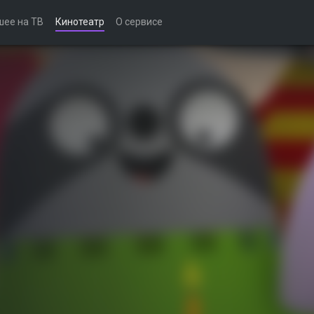
шее на ТВ
Кинотеатр
О сервисе