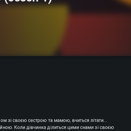
азом зі своєю сестрою та мамою, вчиться літати.
війною. Коли дівчинка ділиться цими снами зі своєю