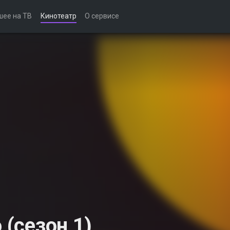
шее на ТВ
Кинотеатр
О сервисе
 (сезон 1)