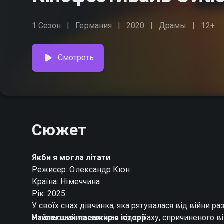
1 Сезон
Германия
2020
Драмы
12+
Смотреть
Сюжет
Якби я могла літати
Режисер: Олександр Кюн
Країна: Німеччина
Рік: 2025
У своїх снах дівчинка, яка рятувалася від війни р
У польотах вона втікає від страху, спричиненого 
Найлегший пасажир в історії