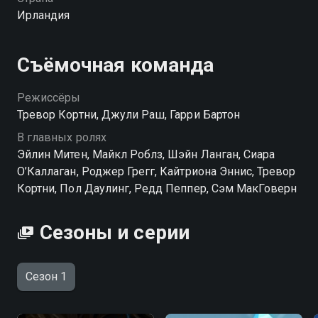
качестве на hophop.tv
Ирландия
Съёмочная команда
Режиссёры
Тревор Кортни, Джули Раш, Гарри Бартон
В главных ролях
Эйлин Митен, Майкл Роблз, Шэйн Ланган, Сиара
О’Каллаган, Роджер Грегг, Кайтриона Эннис, Тревор
Кортни, Пол Даулинг, Редд Пеппер, Сэм МакГоверн
Сезоны и серии
Сезон 1