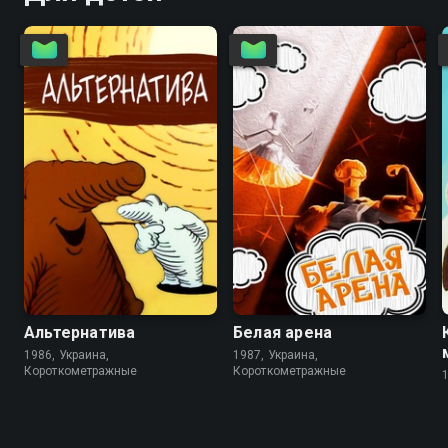
6.8
6.7
6.2
Альтернатива
Белая арена
1986, Украина,
1987, Украина,
Короткометражные
Короткометражные