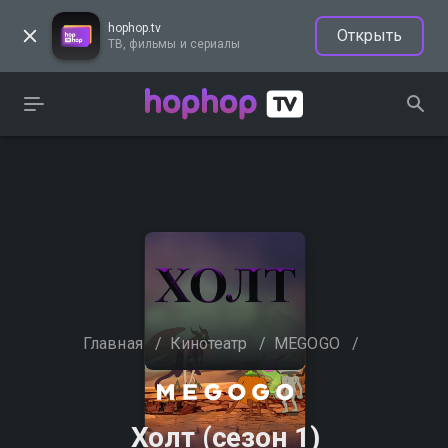
hophop.tv
Открыть
ТВ, фильмы и сериалы
Главная
/
Кинотеатр
/
MEGOGO
/
Холт (сезон 1)