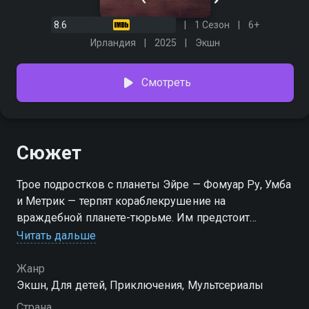
8.6
1 Сезон
6+
Ирландия
2025
Экшн
Смотреть
Сюжет
Трое подростков с планеты Эйре — Фомуар Ру, Умба
и Метрик — терпят кораблекрушение на
враждебной планете-тюрьме. Им предстоит
пережить опасные ситуации в незнакомом мире и
Читать дальше
спасти вселенную от Мора, встретившись с Джинни.
Жанр
Посмотреть онлайн 1 сезон сериала Холт вы
Экшн, Для детей, Приключения, Мультсериалы
можете совершенно бесплатно в хорошем HD
Страна