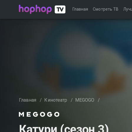
Главная
Смотреть ТВ
Луч
Главная
/
Кинотеатр
/
MEGOGO
/
Катури (сезон 3)