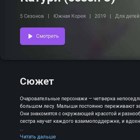
5 Сезонов
Южная Корея
2019
Для детей
Смотреть
Сюжет
Очаровательные персонажи — четверка непоседли
большом лесу. Малыши постоянно переживают з
Они знакомятся с окружающей красотой и разнообр
сестра научат каждого взаимоподдержке, и вдохн
Посмотреть онлайн 3 сезон сериала Катури вы м
Читать дальше