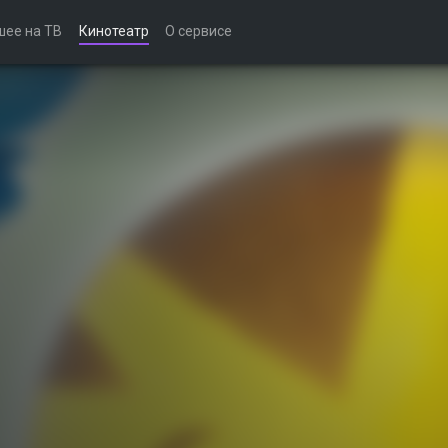
шее на ТВ
Кинотеатр
О сервисе