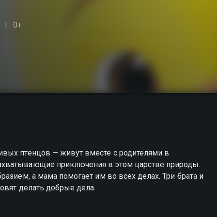
0+
вых птенцов — живут вместе с родителями в
ахватывающие приключения в этом царстве природы.
азием, а мама помогает им во всех делах. Три брата и
овят делать добрые дела.
ожете совершенно бесплатно в хорошем HD качестве