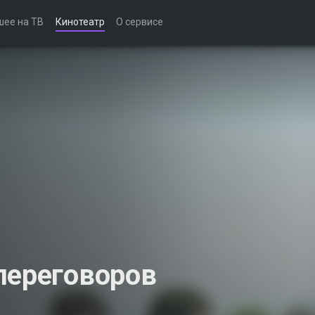
шее на ТВ
Кинотеатр
О сервисе
переговоров