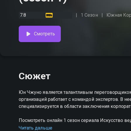
7.8
1 Сезон
Южная Ко
Смотреть
Сюжет
Юн Чжуно является талантливым переговорщиком
организаций работает с командой экспертов. В не
специализируется в области заключения корпора
Посмотреть онлайн 1 сезон сериала Искусство в
в хорошем HD качестве на hophop.tv
Читать дальше