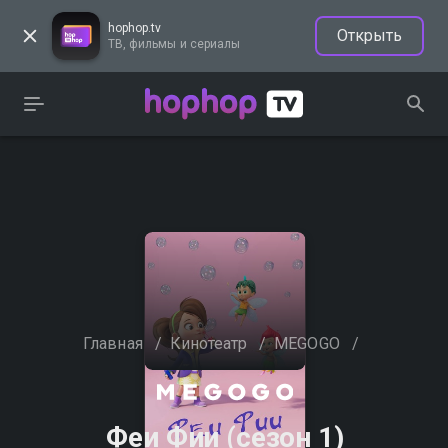
hophop.tv
Открыть
ТВ, фильмы и сериалы
Главная
/
Кинотеатр
/
MEGOGO
/
Феи Фии (сезон 1)