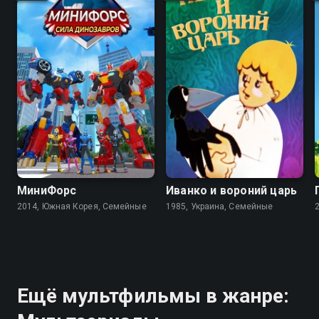
7.9
3.7
6.3
6.6
МиниФорс
Иванко и вороний царь
2014, Южная Корея, Семейные
1985, Украина, Семейные
Ещё мультфильмы в жанре: