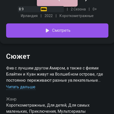
8.9
2 Сезона
0+
Ирландия
2022
Короткометражные
Смотреть
Сюжет
Фиа с лучшим другом Амиром, а также с феями
Блайтин и Куан живут на Волшебном острове, где
постоянно переживают разные увлекательные
приключения. Герои изучают ирландский язык,
Читать дальше
поют веселые песенки, устраивают пикники и
делают много других интересных вещей, которые
Жанр
смогут вдохновить на повторение за ними юную
Короткометражные, Для детей, Для самых
аудиторию.
маленьких, Приключения, Мультсериалы