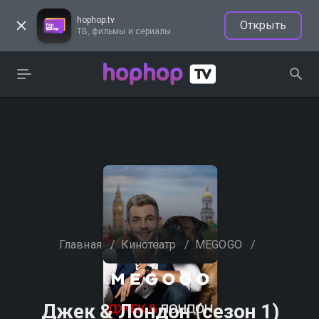
hophop.tv
Открыть
ТВ, фильмы и сериалы
Главная
/
Кинотеатр
/
MEGOGO
/
Джек & Лондон (сезон 1)