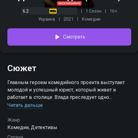
6.2
1 Сезон
16+
Украина
2021
Комедии
Смотреть
Сюжет
Главным героем комедийного проекта выступает
молодой и успешный юрист, который живет и
работает в столице. Влада преследует одно
наваждение, от которого он всё время пытается
Читать дальше
избавиться. Мужчине кажется, что он разговаривает
с псом своего брата. Герою предстоит разгадать, кто
Жанр
подставил Леонида.
Комедии, Детективы
Страна