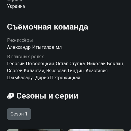
Посмотреть онлайн 1 сезон сериала Джек & Лондон
Украина
вы можете совершенно бесплатно в хорошем HD
качестве на hophop.tv
Съёмочная команда
Режиссёры
Александр Итыгилов мл.
В главных ролях
Георгий Поволоцкий, Остап Ступка, Николай Боклан,
Сергей Калантай, Вячеслав Гиндин, Анастасия
Цымбалару, Дарья Петрожицкая
Сезоны и серии
Сезон 1