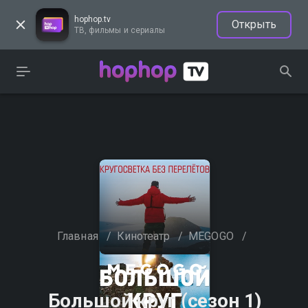
hophop.tv
Открыть
ТВ, фильмы и сериалы
Главная
/
Кинотеатр
/
MEGOGO
/
Большой круг (сезон 1)