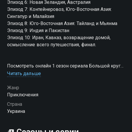
Эпизод 6: Новая Зеландия, Австралия
Эпизод 7: Контейнеровоз, Юго-Восточная Азия:
Сингапур и Малайзия
Эпизод 8: Юго-Восточная Азия: Тайланд и Мьянма
Эпизод 9: Индия и Пакистан
Эпизод 10: Иран, Кавказ, возвращение домой,
осмысление всего путешествия, финал.
Посмотреть онлайн 1 сезон сериала Большой круг
вы можете совершенно бесплатно в хорошем HD
Читать дальше
качестве на hophop.tv
Жанр
Приключения
Страна
Украина
Сезоны и серии