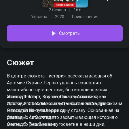
2 Сезона
16+
Украина
2020
Приключения
Смотреть
Сюжет
В центре сюжета - история, рассказывающая об
Артемие Сурине. Герою удалось совершить
масштабное путешествие, без использования
авиаперелётов. Кругосветка показывает, как
Эпизод 1: Старт, Европа, Сахара, Атлантика.
Артемий пересек все шесть континентов, три океана
Эпизод 2: США, Мексика, Центральная Америка
и посетил на пути сорок одну страну. Основанная на
Эпизод 3: Южная Америка
реальных событиях, это захватывающая история о
Эпизод 4: Антарктида
мечте, и о реальной кругосветке в наши дни.
Эпизод 5: Тихий океан