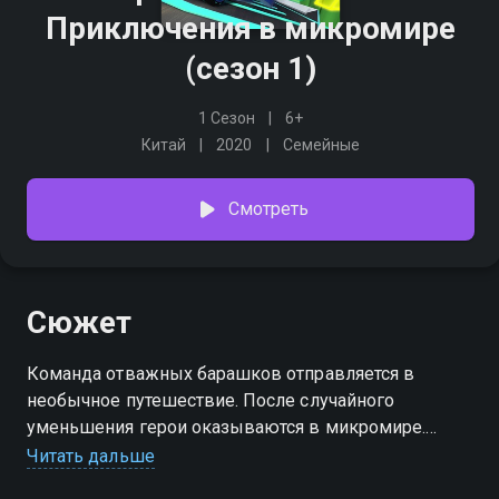
Приключения в микромире
(сезон 1)
1 Сезон
6+
Китай
2020
Семейные
Смотреть
Сюжет
Команда отважных барашков отправляется в
необычное путешествие. После случайного
уменьшения герои оказываются в микромире.
Теперь привычные вещи кажутся гигантскими и таят
Читать дальше
опасности. Барашки проявляют смекалку, чтобы