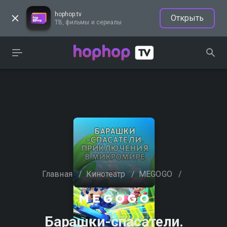
hophop.tv
Открыть
ТВ, фильмы и сериалы
Главная
/
Кинотеатр
/
MEGOGO
/
Барашки-спасатели.