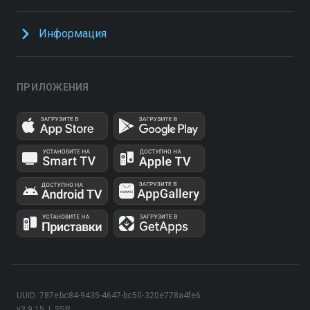
Информация
ПРИЛОЖЕНИЯ
UUID: 787ebc84-9435-4647-bc50-320e778a4fe6
v3.9.15
|
SSR