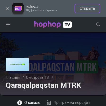
hophop.tv
Открыть
ТВ, фильмы и сериалы
Главная
/
Смотреть ТВ
/
Qaraqalpaqstan MTRK
Смотреть
О канале
Программа передач