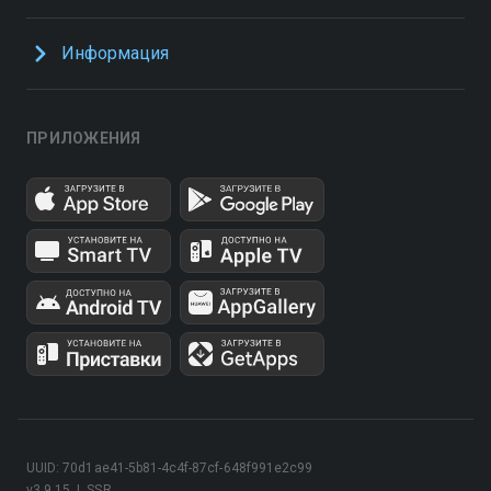
Информация
ПРИЛОЖЕНИЯ
UUID: 70d1ae41-5b81-4c4f-87cf-648f991e2c99
v3.9.15
|
SSR