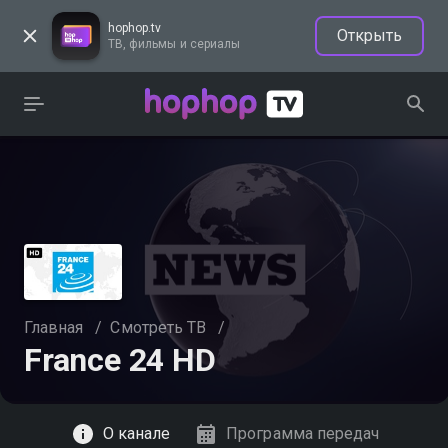
hophop.tv
Открыть
ТВ, фильмы и сериалы
Главная
/
Смотреть ТВ
/
France 24 HD
Смотреть
О канале
Программа передач