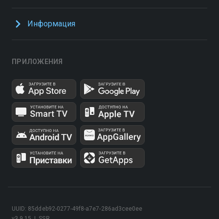
Информация
ПРИЛОЖЕНИЯ
UUID: 85ddeb92-0277-49f8-a7e7-286ad3cee0ee
v3.9.15
|
SSR