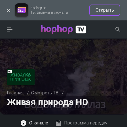
hophop.tv
Открыть
ТВ, фильмы и сериалы
Главная
/
Смотреть ТВ
/
Живая природа HD
Смотреть
О канале
Программа передач