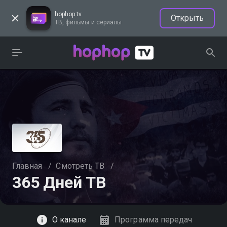
hophop.tv
Открыть
ТВ, фильмы и сериалы
Главная
/
Смотреть ТВ
/
365 Дней ТВ
Смотреть
О канале
Программа передач