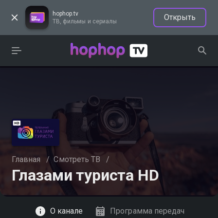
hophop.tv
Открыть
ТВ, фильмы и сериалы
Главная
/
Смотреть ТВ
/
Глазами туриста HD
Смотреть
О канале
Программа передач