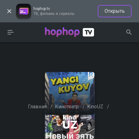
hophop.tv
Открыть
ТВ, фильмы и сериалы
Главная
/
Кинотеатр
/
KinoUZ
/
Новый зять