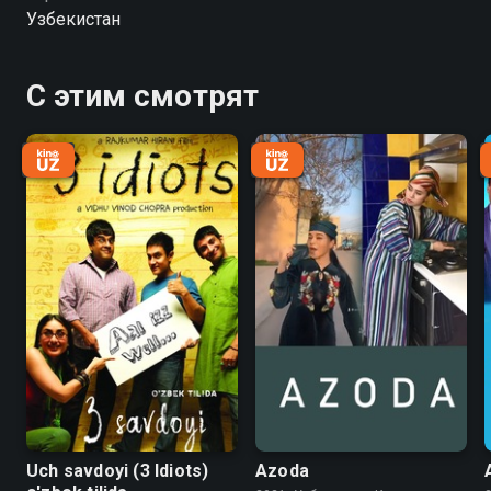
готовить. Севара и Лобар прекрасно ладят, Севара
Узбекистан
даже установила на телефоне «телеграм» и Лобар
скачивает музыку. Поскольку Шерали интересуется
актерским мастерством, Севара идет с ним на
С этим смотрят
пробы и вжившись в роль, обливает режиссера
водой. Пригласит ли режиссер после этого случая
Шерали сняться в фильме, о котором он мечтал? А
Севара? Выполнит ли она свое обещание, данное
Шерали? А каковы планы Хусана и Лобар?
Uch savdoyi (3 Idiots)
Azoda