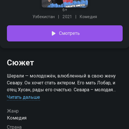
6+
Узбекистан
2021
Комедия
Смотреть
Сюжет
Шерали — молодожён, влюбленный в свою жену
Севару. Он хочет стать актером. Его мать Лобар, и
отец Хусан, рады его счастью. Севара – молодая
невестка, она еще не умеет готовить сложные
Читать дальше
блюда. Поэтому, когда тесть говорит «сделай
ханум», она заказывает и приводит ханум. Когда
Жанр
Шерали узнает об этом, она говорит, что не умеет
Комедия
готовить и даёт обещание научиться у свекрови
Страна