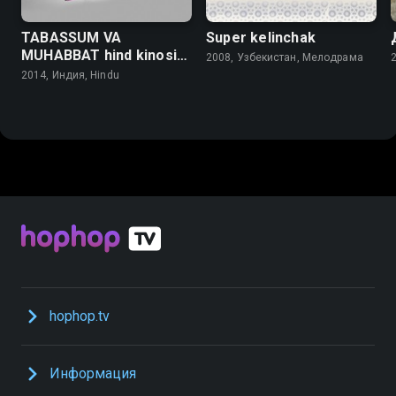
TABASSUM VA
Super kelinchak
MUHABBAT hind kinosi
2008, Узбекистан, Мелодрама
o'zbek tilida
2014, Индия, Hindu
hophop.tv
Информация