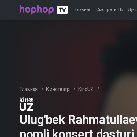
Главная
Смотреть ТВ
Луч
Главная
/
Кинотеатр
/
KinoUZ
/
Ulug'bek Rahmatullaev
nomli konsert dasturi