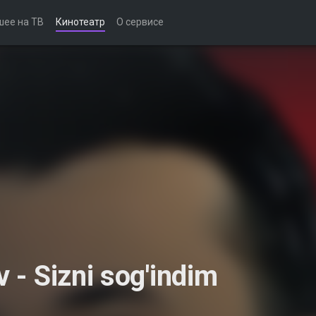
шее на ТВ
Кинотеатр
О сервисе
 - Sizni sog'indim