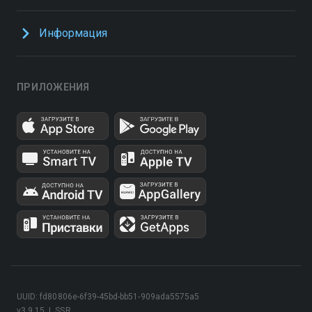
Информация
ПРИЛОЖЕНИЯ
UUID: fd80806e-6f39-45bd-bb51-909ada5575a5
v3.9.15
|
SSR