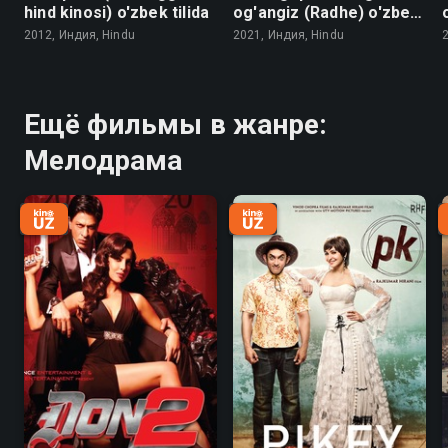
hind kinosi) o'zbek tilida
og'angiz (Radhe) o'zbek
tilida
2012, Индия, Hindu
2021, Индия, Hindu
Ещё фильмы в жанре:
Мелодрама