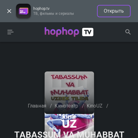
hophop.tv
Открыть
ТВ, фильмы и сериалы
Главная
/
Кинотеатр
/
KinoUZ
/
TABASSUM VA MUHABBAT