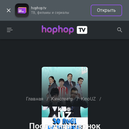
hophop.tv
Открыть
ТВ, фильмы и сериалы
Главная
/
Кинотеатр
/
KinoUZ
/
Последний звонок