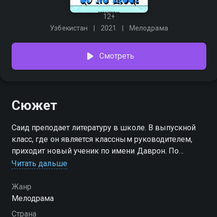
12+
Узбекистан
2021
Мелодрама
Смотреть
Сюжет
Саид преподает литературу в школе. В выпускной
класс, где он является классным руководителем,
приходит новый ученик по имени Даврон. По
сравнению с другими, он очень умный и
Читать дальше
смышлёный парень, Даврон сразу понравился
Наргиз, первой красавице класса. Это очень не
Жанр
нравится Джамалю, потому что он был влюблен в
Мелодрама
Наргиз. Не зная, как поступить он решает спросить
Страна