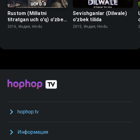
Rustom (Millatni
Sevishganlar (Dilwale)
titratgan uch o'q) o'zbek
o'zbek tilida
tilida
2016, Индия, Hindu
2015, Индия, Hindu
hophop.tv
Информация