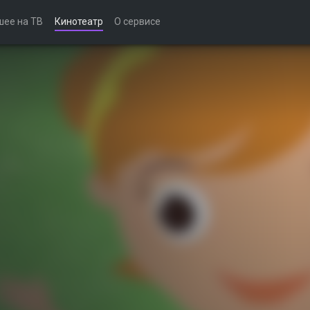
шее на ТВ
Кинотеатр
О сервисе