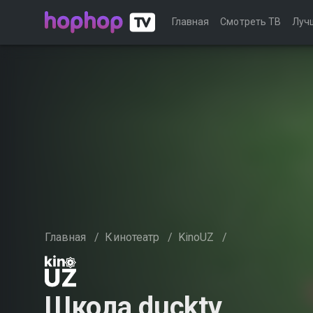
Главная
Смотреть ТВ
Луч
Главная
/
Кинотеатр
/
KinoUZ
/
Школа ducktv