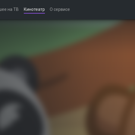
шее на ТВ
Кинотеатр
О сервисе