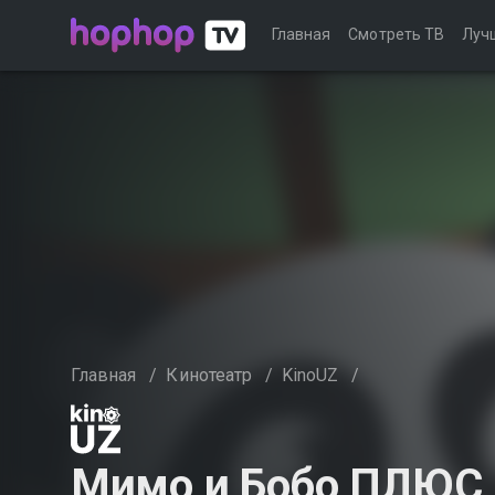
Главная
Смотреть ТВ
Луч
Главная
/
Кинотеатр
/
KinoUZ
/
Мимо и Бобо ПЛЮС