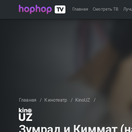
Главная
Смотреть ТВ
Луч
Главная
/
Кинотеатр
/
KinoUZ
/
Зумрад и Киммат (н