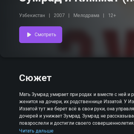
Узбекистан
2007
Мелодрама
12+
Смотреть
Сюжет
Мать Зумрад умирает при родах и вместе с ней и 
женится на дочери, их родственнице Иззатой. У 
Иззатой тут же берет всё в свои руки, она управ
дочерей и унижает Зумрад. Зумрад не рассказывае
повзрослели и достигли своего совершеннолетия
хозяйки дома. Однако Зумрад, которая является н
Читать дальше