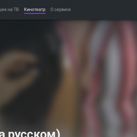
шее на ТВ
Кинотеатр
О сервисе
а русском)