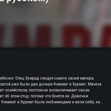
ребёнок. Отец Зумрад следуя совету своей матери,
Иззатой уже было две дочери Киммат и Хурмат. Мачеха
ляет хозяйством, постоянно возвеличивает своих
т об этом отцу, потому что боится их. Девочки
. Киммат и Хурмат были любимицами и вели себя, как
астоящей хозяйкой дома, даже не позревала, что её