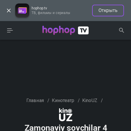
hophop.tv
Открыть
ТВ, фильмы и сериалы
Главная
/
Кинотеатр
/
KinoUZ
/
Zamonaviy sovchilar 4