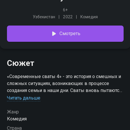
6+
Узбекистан
2022
Комедия
Смотреть
Сюжет
«Современные сваты 4» - это история о смешных и
сложных ситуациях, возникающих в процессе
создания семьи в наши дни. Сваты вновь пытаются
подтолкнуть к браку еще одну молодую пару,
Читать дальше
однако давление со стороны родственников,
разные взгляды на жизнь и неожиданные
Жанр
обстоятельства сильно запутывают дело. На
Комедия
протяжении всего фильма герои переосмысливают
Страна