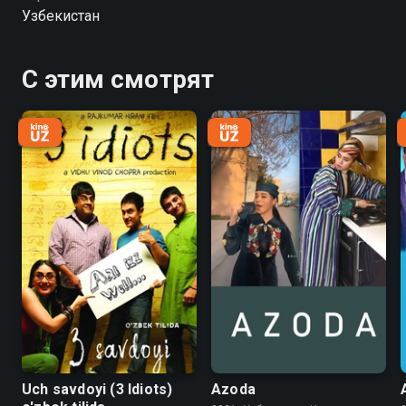
понятия любви, доверия и отношений в
Узбекистан
современных реалиях.
С этим смотрят
Uch savdoyi (3 Idiots)
Azoda