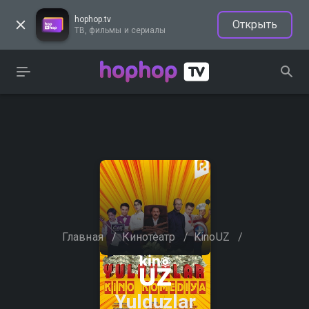
hophop.tv
Открыть
ТВ, фильмы и сериалы
Главная
/
Кинотеатр
/
KinoUZ
/
Yulduzlar