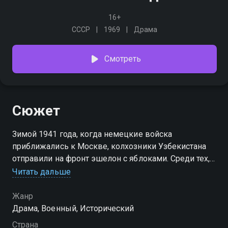
16+
СССР
1969
Драма
Смотреть
Сюжет
Зимой 1941 года, когда немецкие войска
приближались к Москве, колхозники Узбекистана
отправили на фронт эшелон с яблоками. Среди тех,
кому поручили сопровождать и охранять ценный
Читать дальше
груз, был простой чайханщик. Спустя много лет он
рассказывает эту историю студенту ВГИКа Анвару.
Жанр
Рассказ кажется настолько необычным и
Драма, Военный, Исторический
невероятным, что молодой человек начинает
Страна