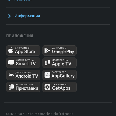
Информация
ПРИЛОЖЕНИЯ
UUID: 830a7116-fe19-4d02-bb68-eb1f18f7aadd