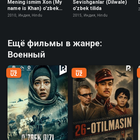
Mening ismim Xon (My
Sevishganlar (Dilwale)
name is Khan) o'zbek
o'zbek tilida
tilida
2010, Индия, Hindu
2015, Индия, Hindu
Ещё фильмы в жанре:
Военный