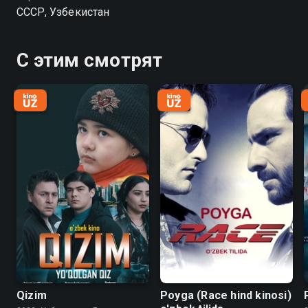
сомневаться в его правдивости. Не пытаясь никого
СССР, Узбекистан
переубеждать, старик прощается со студентом.
Однако позже, работая с архивной военной
хроникой для своего фильма, Анвар неожиданно
С этим смотрят
видит на экране знакомое лицо чайханщика и
бойцов, охранявших эшелон с замёрзшими
яблоками. Осознав, что услышанная история была
правдой, он отправляется на поиски своего героя,
чтобы узнать продолжение этой удивительной
истории.
Qizim
Poyga (Race hind kinosi)