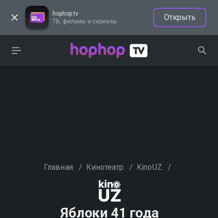
hophop.tv
Открыть
ТВ, фильмы и сериалы
Главная
/
Кинотеатр
/
KinoUZ
/
Яблоки 41 года