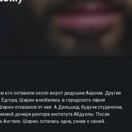
цем его оставили около ворот дедушки Акрома. Другие
 Ёдгора, Ширин влюбилась в городского парня
Ширин отказался от неё. А Дильшод, будучи студентом,
немой дочери ректора института Абдуллы. После
 Англию. Ширин, осталась одна, узнав о своей
а, но не может его найти. Через некоторое время,