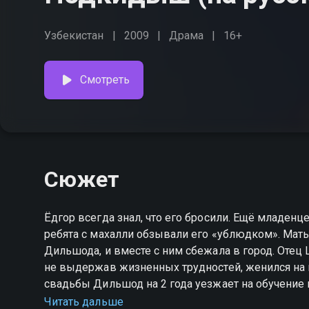
Узбекистан
2009
Драма
16+
Смотреть
Сюжет
Ёдгор всегда знал, что его бросили. Ещё младен
ребята с махалли обзывали его «ублюдком». Мать
Дильшода, и вместе с ним сбежала в город. Отец 
не выдержав жизненных трудностей, женился на 
свадьбы Дильшод на 2 года уезжает на обучение в
беременности, она хочет просить помощи Дильшод
Читать дальше