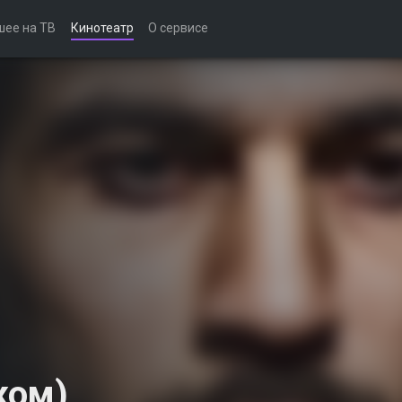
шее на ТВ
Кинотеатр
О сервисе
ком)