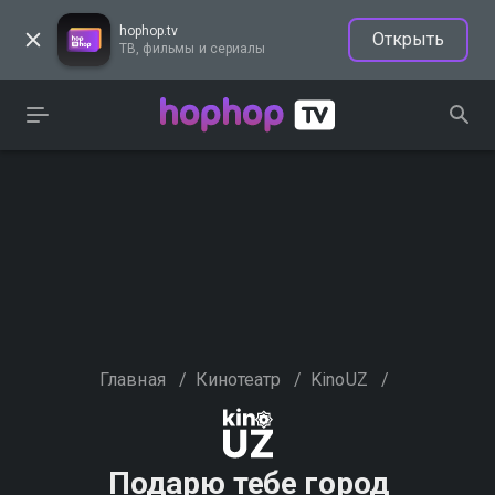
hophop.tv
Открыть
ТВ, фильмы и сериалы
Главная
/
Кинотеатр
/
KinoUZ
/
Подарю тебе город