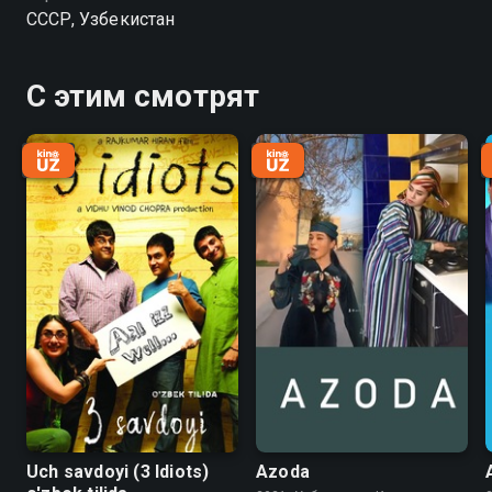
случайными встречами, курьёзными ситуациями и
СССР, Узбекистан
добрым юмором.
С этим смотрят
Uch savdoyi (3 Idiots)
Azoda