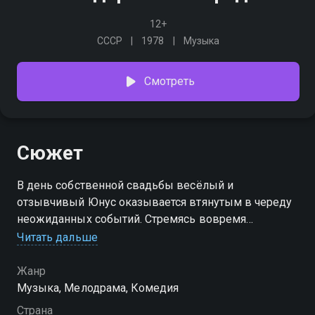
12+
СССР
1978
Музыка
Смотреть
Сюжет
В день собственной свадьбы весёлый и
отзывчивый Юнус оказывается втянутым в череду
неожиданных событий. Стремясь вовремя
добраться к невесте, он постоянно помогает людям,
Читать дальше
попавшим в трудную ситуацию, и из-за этого всё
дальше отдаляется от места торжества. Его
Жанр
путешествие по Ташкенту превращается в забавное
Музыка, Мелодрама, Комедия
и трогательное приключение, наполненное
Страна