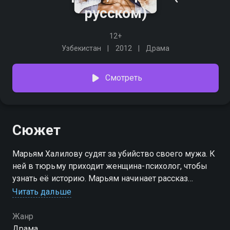
русском)
12+
Узбекистан
2012
Драма
Смотреть
Сюжет
Марьям Халилову судят за убийство своего мужа. К
ней в тюрьму приходит женщина-психолог, чтобы
узнать её историю. Марьям начинает рассказ
вспоминая своё далекое детство, что отец бросил их
Читать дальше
с матерью, так как у него в городе была другая
семья, жена и дети... Почему Марьям убила своего
Жанр
мужа? И почему отец Марьям, был так равнодушен
Драма