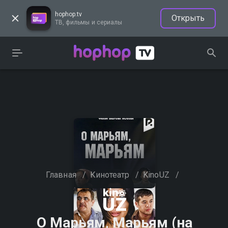
hophop.tv
Открыть
ТВ, фильмы и сериалы
Главная
/
Кинотеатр
/
KinoUZ
/
О Марьям, Марьям (на