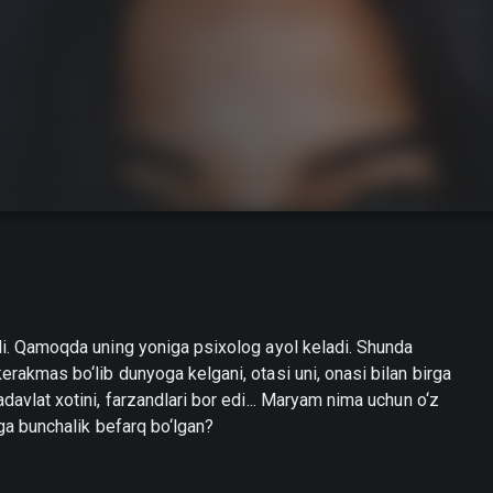
adi. Qamoqda uning yoniga psixolog ayol keladi. Shunda
erakmas bo‘lib dunyoga kelgani, otasi uni, onasi bilan birga
adavlat xotini, farzandlari bor edi... Maryam nima uchun o‘z
iga bunchalik befarq bo‘lgan?