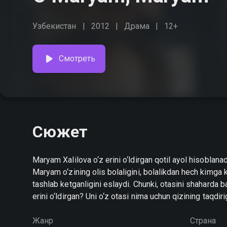
Узбекистан
2012
Драма
12+
Смотреть
Сюжет
Maryam Xalilova o‘z erini o‘ldirgan qotil ayol hisoblan
Maryam o‘zining olis bolaligini, bolalikdan hech kimga k
tashlab ketganligini eslaydi. Chunki, otasini shaharda b
erini o‘ldirgan? Uni o‘z otasi nima uchun qizining taqdir
Жанр
Страна