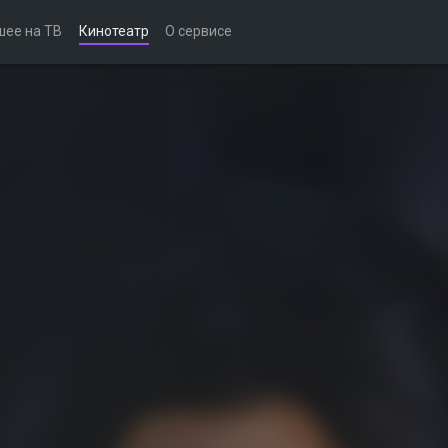
шее на ТВ
Кинотеатр
О сервисе