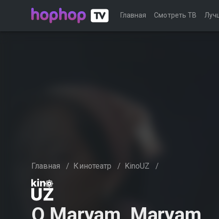
Главная
Смотреть ТВ
Луч
Главная
/
Кинотеатр
/
KinoUZ
/
O Maryam, Maryam