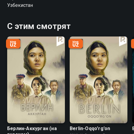
Узбекистан
С этим смотрят
Берлин-Аккурган (на
Berlin-Oqqo'rg'on