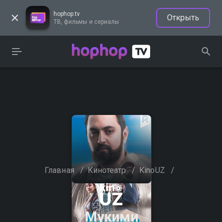
hophop.tv
Открыть
ТВ, фильмы и сериалы
Главная
/
Кинотеатр
/
KinoUZ
/
Мукими