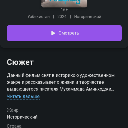
16+
Узбекистан
2024
Исторический
Смотреть
Сюжет
Данный фильм снят в историко-художественном
жанре и рассказывает о жизни и творчестве
выдающегося писателя Мухаммада Аминходжи
Мукими. Основные события кинокартины
Читать дальше
разворачиваются в городе Коканд, где родился и
вырос писатель, а также отражают эпоху, в которой
Жанр
жил Мукими.
Исторический
Страна