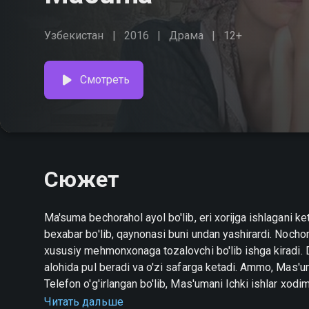
Узбекистан
2016
Драма
12+
Смотреть
Сюжет
Ma'suma bechorahol ayol bo'lib, eri xorijga ishlagani ke
bexabar bo'lib, qaynonasi buni undan yashirardi. Nochor
xususiy mehmonxonaga tozalovchi bo'lib ishga kiradi. Di
alohida pul beradi va o'zi safarga ketadi. Ammo, Mas'u
Telefon o'g'irlangan bo'lib, Mas'umani Ichki ishlar xodim
qutqarib qoladi. Unga yaxshi muomala qilib, boshini ayl
Читать дальше