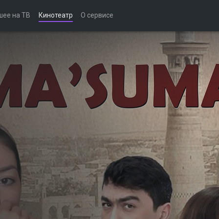
шее на ТВ
Кинотеатр
О сервисе