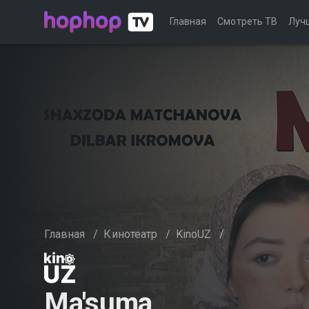
Главная
Смотреть ТВ
Луч
Главная
/
Кинотеатр
/
KinoUZ
/
Ma'suma