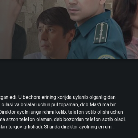
tgan edi. U bechora erining xorijda uylanib olganligidan
 oilasi va bolalari uchun pul topaman, deb Mas'uma bir
rektor ayolni unga rahmi kelib, telefon sotib olishi uchun
ma arzon telefon olaman, deb bozordan telefon sotib oladi.
lari tergov qilishadi. Shunda direktor ayolning eri uni
antirib qo'yadi. Mas'uma erkak meni sevib qoldi, deb