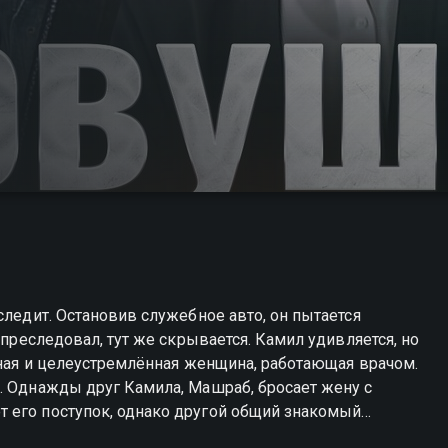
следит. Остановив служебное авто, он пытается
 преследовал, тут же скрывается. Камил удивляется, но
умная и целеустремлённая женщина, работающая врачом.
. Однажды друг Камила, Машраб, бросает жену с
 его поступок, однако другой общий знакомый
- ты должен его поддержать». Во время визита Камил