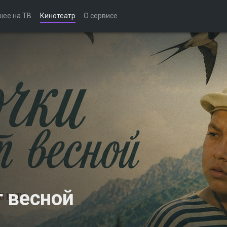
шее на ТВ
Кинотеатр
О сервисе
 весной