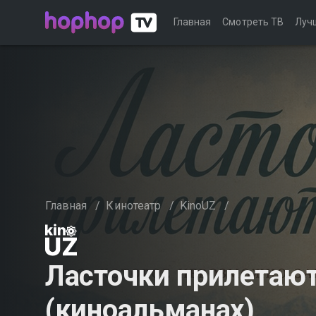
Главная
Смотреть ТВ
Луч
Главная
/
Кинотеатр
/
KinoUZ
/
Ласточки прилетают
(киноальманах)