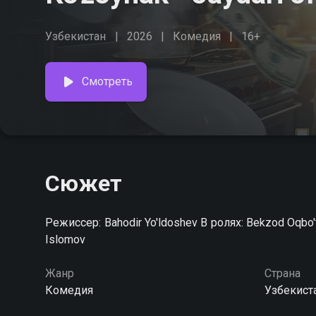
Узбекистан
2026
Комедия
16+
Смотреть
Сюжет
Режиссер: Bahodir Yo'ldoshev В ролях: Bekzod Oqbo'tayev, Alimardon Xojiyev, Sarvar Mustangev, Shuhrat
Islomov
Жанр
Страна
Комедия
Узбекист