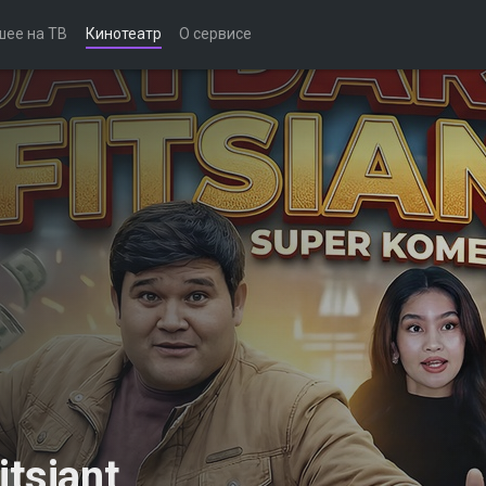
шее на ТВ
Кинотеатр
О сервисе
itsiant