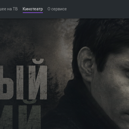
шее на ТВ
Кинотеатр
О сервисе