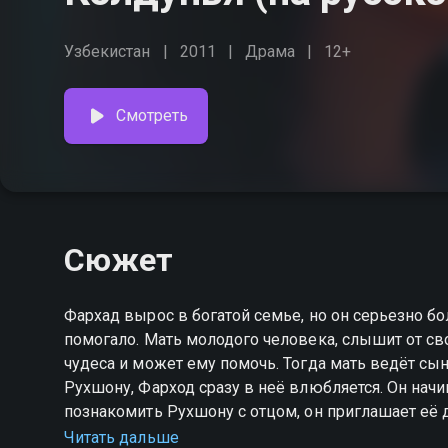
Узбекистан
2011
Драма
12+
Смотреть
Сюжет
Фархад вырос в богатой семье, но он серьезно бо
помогало. Мать молодого человека, слышит от сво
чудеса и может ему помочь. Тогда мать ведёт сы
Рухшону, Фарход сразу в неё влюбляется. Он начи
познакомить Рухшону с отцом, он приглашает её 
в его глазах, секрет, который он скрывает, и она 
Читать дальше