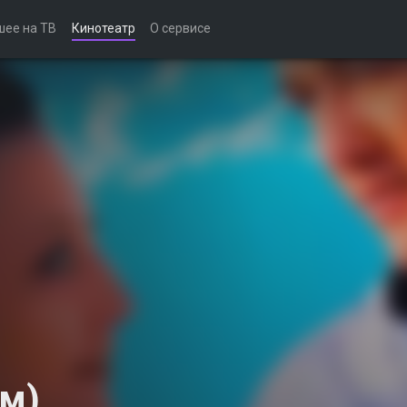
шее на ТВ
Кинотеатр
О сервисе
ом)