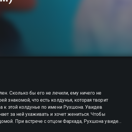
лен. Сколько бы его не лечили, ему ничего не
ей знакомой, что есть колдунья, которая творит
на к этой колдунье по имени Рухшона. Увидев
нает за ней ухаживать и хочет жениться. Чтобы
домой. При встрече с отцом Фархада, Рухшона увидела
уходит. Поняв это, отец решает избавиться от Рухшоны.