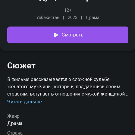
12+
Узбекистан
2023
Драма
Смотреть
Сюжет
В фильме рассказывается о сложной судьбе
женатого мужчины, который, поддавшись своим
страстям, вступает в отношения с чужой женщиной
и оказывается на грани предательства собственной
Читать дальше
семьи. Главная идея фильма заключается в том, что
семья является священной крепостью, а узы брака
Жанр
не должны быть утрачены на иллюзорном пути
Драма
соблазна и страстей.
Страна