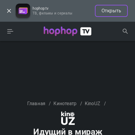
hophop.tv
Открыть
ТВ, фильмы и сериалы
Главная
/
Кинотеатр
/
KinoUZ
/
Идущий в мираж