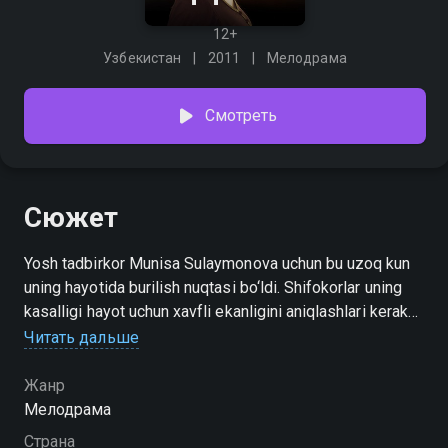
12+
Узбекистан
2011
Мелодрама
Смотреть
Сюжет
Yosh tadbirkor Munisa Sulaymonova uchun bu uzoq kun
uning hayotida burilish nuqtasi bo‘ldi. Shifokorlar uning
kasalligi hayot uchun xavfli ekanligini aniqlashlari kerak
edi. Bunday chegaraviy holatlarda bo‘lgani kabi, qahramon
Читать дальше
o‘z hayotining lavhalarini qayta boshidan kechirgandek
bo‘ladi. Munisaning taqdiri orqali bizning hayotimiz,
Жанр
zamonaviy oilaning muammolari va bolalarga bo‘lgan
Мелодрама
munosabat haqida hikoya qilinadi.
Страна