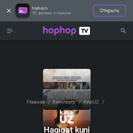
hophop.tv
Открыть
ТВ, фильмы и сериалы
Главная
/
Кинотеатр
/
KinoUZ
/
Haqiqat kuni