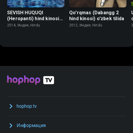
SEVISH HUQUQI
Qo'rqmas (Dabangg 2
(Heropanti) hind kinosi
hind kinosi) o'zbek tilida
o'zbek tilida
2014, Индия, Hindu
2012, Индия, Hindu
hophop.tv
Информация