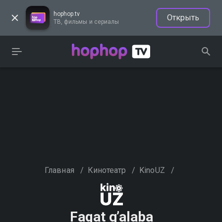
hophop.tv
Открыть
ТВ, фильмы и сериалы
Главная
/
Кинотеатр
/
KinoUZ
/
Faqat g’alaba