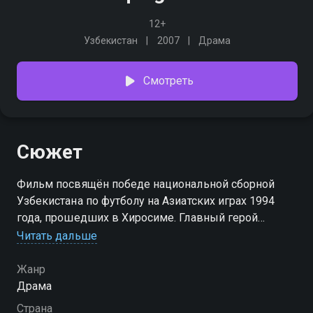
12+
Узбекистан
2007
Драма
Смотреть
Сюжет
Фильм посвящён победе национальной сборной
Узбекистана по футболу на Азиатских играх 1994
года, прошедших в Хиросиме. Главный герой
фильма капитан команды Баходир - получает
Читать дальше
приглашение от одного из известных зарубежных
футбольных клубов, что вызывает множество
Жанр
споров и обсуждений. На фоне этих событий
Драма
любовь Баходира и его возлюбленной Юлдуз
Страна