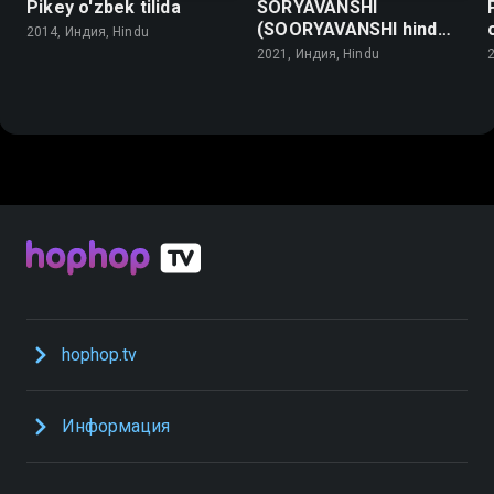
Pikey o'zbek tilida
SORYAVANSHI
(SOORYAVANSHI hind
2014, Индия, Hindu
kinosi) o'zbek tilida
2021, Индия, Hindu
hophop.tv
Информация