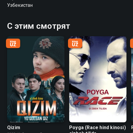
проходит через серьёзные испытания.
Узбекистан
С этим смотрят
Qizim
Poyga (Race hind kinosi)