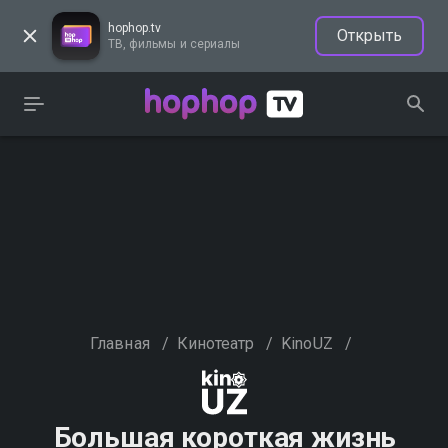
hophop.tv
Открыть
ТВ, фильмы и сериалы
Главная
/
Кинотеатр
/
KinoUZ
/
Большая короткая жизнь