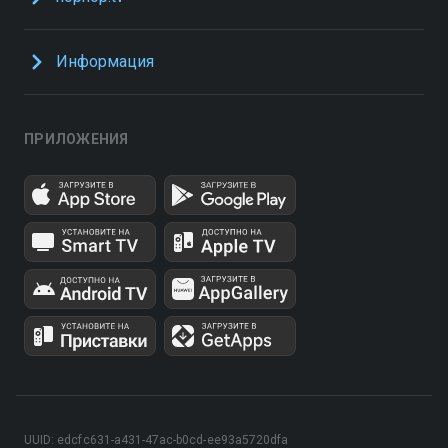
Информация
ПРИЛОЖЕНИЯ
UUID: edcfc631-a431-47ac-b0cd-ee93a5720dfa