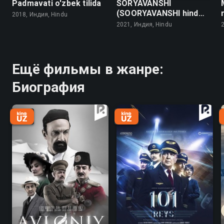
Padmavati o'zbek tilida
SORYAVANSHI
(SOORYAVANSHI hind
2018, Индия, Hindu
kinosi) o'zbek tilida
2021, Индия, Hindu
Ещё фильмы в жанре:
Биография