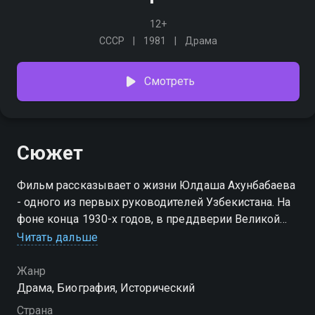
12+
СССР
1981
Драма
Смотреть
Сюжет
Фильм рассказывает о жизни Юлдаша Ахунбабаева
- одного из первых руководителей Узбекистана. На
фоне конца 1930-х годов, в преддверии Великой
Отечественной войны, раскрывается не только
Читать дальше
историческая эпоха, но и личная судьба человека,
стоящего перед сложными выборами, от которых
Жанр
зависит не только его жизнь, но и будущее страны.
Драма, Биография, Исторический
Страна