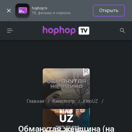
hophop.tv
Открыть
ТВ, фильмы и сериалы
Главная
/
Кинотеатр
/
KinoUZ
/
Обманутая женщина (на