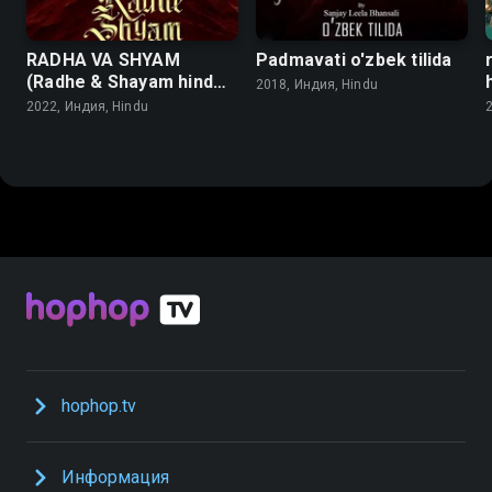
RADHA VA SHYAM
Padmavati o'zbek tilida
(Radhe & Shayam hind
2018, Индия, Hindu
kinosi) o'zbek tilida
2022, Индия, Hindu
hophop.tv
Информация