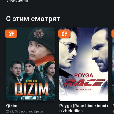
Узбекистан
С этим смотрят
Qizim
Poyga (Race hind kinosi)
o'zbek tilida
2022, Узбекистан, Драма