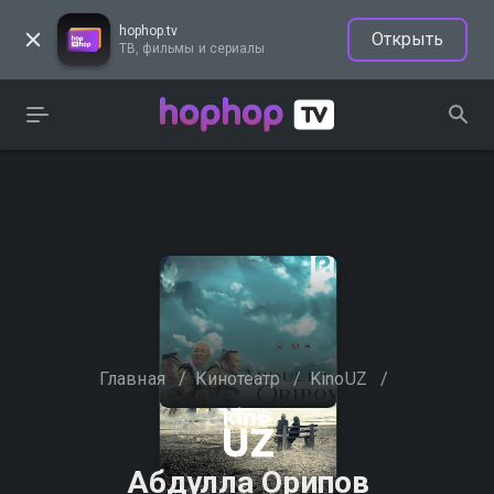
hophop.tv
Открыть
ТВ, фильмы и сериалы
Главная
/
Кинотеатр
/
KinoUZ
/
Абдулла Орипов