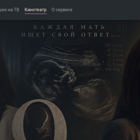
шее на ТВ
Кинотеатр
О сервисе