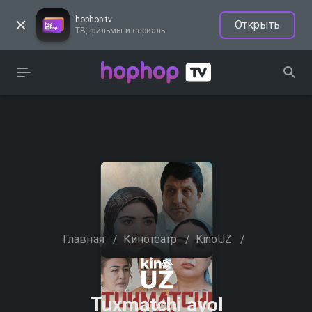
hophop.tv
Открыть
ТВ, фильмы и сериалы
Главная
/
Кинотеатр
/
KinoUZ
/
Tuxmatchi ayol